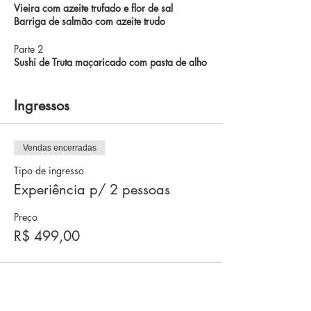
Vieira com azeite trufado e flor de sal
Barriga de salmão com azeite trudo
Parte 2
Sushi de Truta maçaricado com pasta de alho
Salada de Polvo com molho ponzo
Ingressos
Parte 3
Dyo de Salmão com ovo de codorna Batera
de Hadock defumado
Vendas encerradas
Parte 4
Tipo de ingresso
Dyo de Atum com foie gras e molho tarê
Experiência p/ 2 pessoas
Carapau com molho de gengibre
Sobremesa
Preço
Sorvete de gergelim preto com calda de frutas
R$ 499,00
vermelhas e farofa de pistache