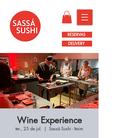
RESERVAS
DELIVERY
Wine Experience
ter., 25 de jul.
  |  
Sassá Sushi - Itaim