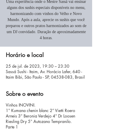
Uma experiência onde o Mestre Sassá vai ensinar
alguns dos sushis especiais disponíveis no menu,
harmonizando com vinhos do Velho e Novo
Mundo. Após a aula, aprecie os sushis que você
preparou e outros pratos harmonizados ao som de
um DJ convidado. Duração de aproximadamente
4 horas.
Horário e local
25 de jul. de 2023, 19:30 – 23:30
Sassá Sushi - Itaim, Av. Horácio Lafer, 640 -
Itaim Bibi, São Paulo - SP, 04538-083, Brasil
Sobre o evento
Vinhos INOVINI.
1° Kumana chenin blanc 2° Vietti Roero
Arneis 3° Beronia Verdejo 4° Dr Loosen
Riesling Dry 5° Autozano Tempranilo.
Parte 1