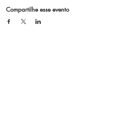
Compartilhe esse evento
Política de Privacidade
Termos e Condições
Política de Troca e Devolução
J L MORUMBI RESTAURANTE E BAR LTDA
CNPJ
21.811.490
/0001-86
Av. Horácio Lafer, 640 - Itaim Bibi, São Paulo
- SP