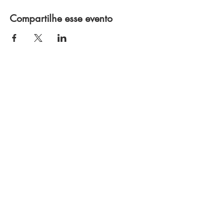
Compartilhe esse evento
Política de Privacidade
Termos e Condições
Política de Troca e Devolução
J L MORUMBI RESTAURANTE E BAR LTDA
CNPJ
21.811.490
/0001-86
Av. Horácio Lafer, 640 - Itaim Bibi, São Paulo
- SP