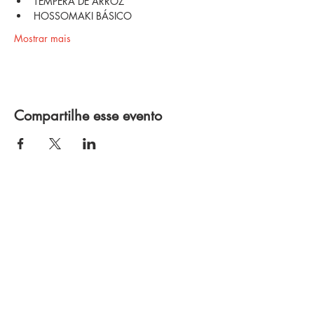
TÊMPERA DE ARROZ
HOSSOMAKI BÁSICO
Mostrar mais
Compartilhe esse evento
Política de Privacidade
Termos e Condições
Política de Troca e Devolução