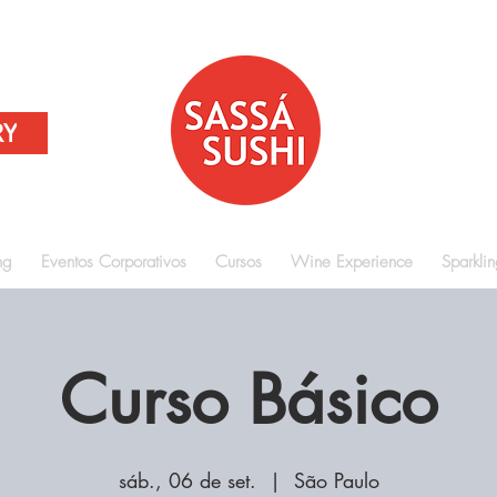
RY
ng
Eventos Corporativos
Cursos
Wine Experience
Sparkli
Curso Básico
sáb., 06 de set.
  |  
São Paulo