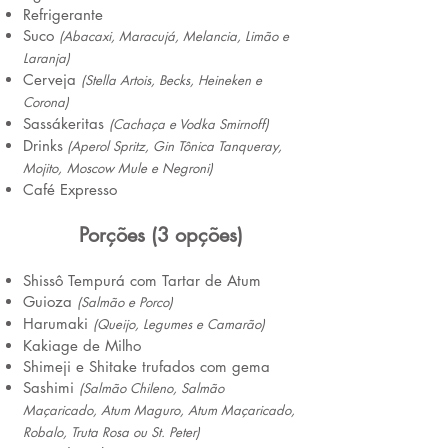
Refrigerante
Suco
(
Abacax
i, Maracujá, Melancia, Limão e
Laranja)
Cerveja
(Stella Artois, Becks, Heineken e
C
orona)
Sassákeritas
(Cachaça e Vodka Smirnoff)
Drinks
(A
perol Spri
tz, Gin
Tônica Tanqueray,
Mojito,
Moscow Mule e Negroni)
Café Expresso
Porções (3 o
pções)
Shissô Tempurá com Tartar de Atum
Guioza
(Salmão e Porco)
Harumaki
(Queijo, Legumes e Camarão)
Kakiage de Milho
Shimeji e Shitake trufados com gema
Sashimi
(Salmão Chileno, Salmão
Maçaricado, Atum Maguro
, Atum Maçaricado,
Robalo, Truta Rosa ou St. Peter)