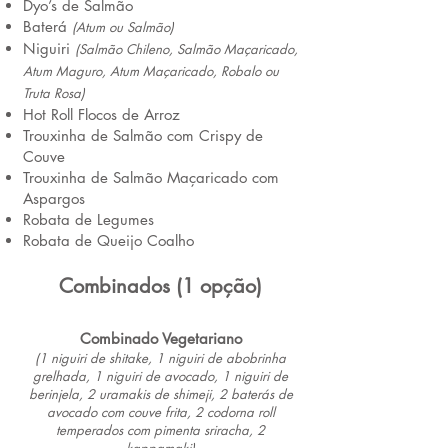
Dyo’s de Salmão
Baterá
(Atum ou Salmão)
Niguiri
(Salmão Chileno, Salmão Maçaricado,
Atum
Maguro, Atum Maçaricado, Robalo ou
Truta Rosa)
Hot Roll Flocos de Arroz
Trouxinha de Salmão com Crispy de
Couve
Trouxinha de Salmão Maçaricado com
Aspargos
Robata de Legumes
Robata de Queijo Coalho
Combinados (1 opção)
Combinado ​
Vegetariano
(1 niguiri de shitake, 1 niguiri de abobrinha
grelhada, 1 niguiri de avocado, 1 niguiri de
berinjela, 2 uramakis de shimeji, 2 baterás de
avocado com couve frita, 2 codorna roll
temperados com pimenta sriracha, 2
kappamaki)