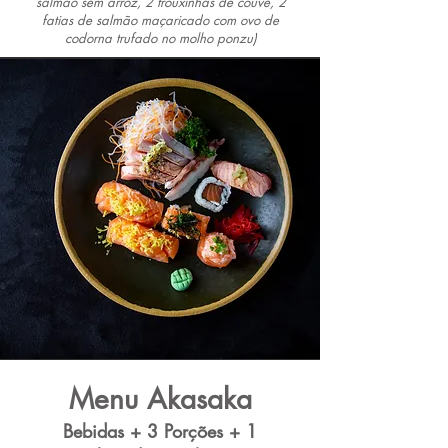
salmão sem arroz, 2 trouxinhas de couve, 2
fatias de salmão maçaricado com ovo de
codorna trufado no molho ponzu)
Menu Akasaka
Bebidas + 3
Porções + 1