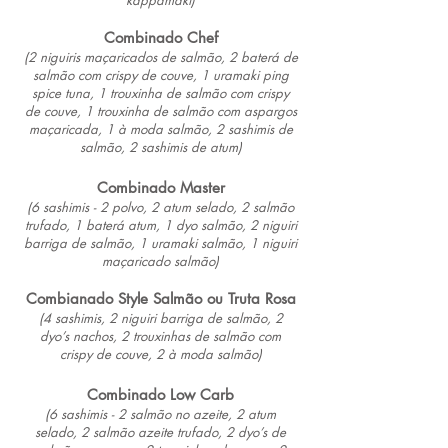
Combinado Chef
(2 niguiris maçaricados de salmão, 2 baterá de
salmão com crispy de couve, 1 uramaki ping
spice tuna, 1 trouxinha de salmão com crispy
de couve, 1 trouxinha de salmão com aspargos
maçaricada, 1 à moda salmão, 2 sashimis de
salmão, 2 sashi
mis de atum)
Combinado Master
(6 sashimis - 2 polvo, 2 atum selado, 2 salmão
trufado, 1 baterá atum, 1 dyo salmão, 2 niguiri
barriga de salmão, 1 uramaki salmão, 1 niguiri
maçaricado salmão)
Combianado Style Salmão ou Truta Rosa
(4 sashimis, 2 niguiri barriga de salmão, 2
dyo’s nachos, 2 trouxinhas de salmão com
crispy de couve, 2 à moda salmão)
Combinado Low Carb
(6 sashimis - 2 salmão no azeite, 2 atum
selado, 2 salmão azeite trufado, 2 dyo’s de