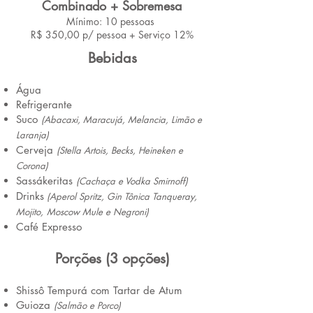
Combinado
+ Sobremesa
Mínimo: 10 pessoas
R$ 350,00 p/ pessoa + Serviço 12%
Bebidas
Água
Refrigerante
Suco
(
Abacax
i, Maracujá, Melancia, Limão e
Laranja)
Cerveja
(Stella Artois, Becks, Heineken e
C
orona)
Sassákeritas
(Cachaça e Vodka Smirnoff)
Drinks
(A
perol Spri
tz, Gin
Tônica Tanqueray,
Mojito,
Moscow Mule e Negroni)
Café Expresso
Porções (3 o
pções)
Shissô Tempurá com Tartar de Atum
Guioza
(Salmão e Porco)