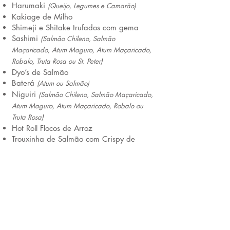
Harumaki
(Queijo, Legumes e Camarão)
Kakiage de Milho
Shimeji e Shitake trufados com gema
Sashimi
(Salmão Chileno, Salmão
Maçaricado, Atum Maguro
, Atum Maçaricado,
Robalo, Truta Rosa ou St. Peter)
Dyo’s de Salmão
Baterá
(Atum ou Salmão)
Niguiri
(Salmão Chileno, Salmão Maçaricado,
Atum
Maguro, Atum Maçaricado, Robalo ou
Truta Rosa)
Hot Roll Flocos de Arroz
Trouxinha de Salmão com Crispy de
Couve
Trouxinha de Salmão Maçaricado com
Aspargos
Robata de Legumes
Robata de Queijo Coalho
Combinados (1 opção)