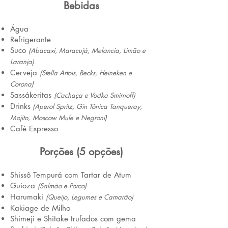
Bebidas
Água
Refrigerante
Suco
(
Abacax
i, Maracujá, Melancia, Limão e
Laranja)
Cerveja
(Stella Artois, Becks, Heineken e
C
orona)
Sassákeritas
(Cachaça e Vodka Smirnoff)
Drinks
(A
perol Spri
tz, Gin
Tônica Tanqueray,
Mojito,
Moscow Mule e Negroni)
Café Expresso
Porções (5 opções)
Shissô Tempurá com Tartar de Atum
Guioza
(Salmão e Porco)
Harumaki
(Queijo, Legumes e Camarão)
Kakiage de Milho
Shimeji e Shitake trufados com gema